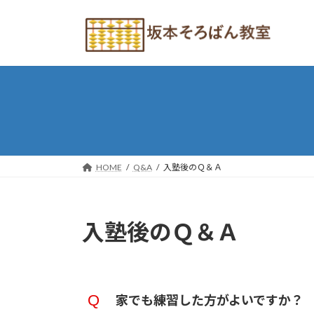
コ
ナ
ン
ビ
テ
ゲ
ン
ー
ツ
シ
へ
ョ
ス
ン
キ
に
ッ
移
プ
動
HOME
Q&A
入塾後のＱ＆Ａ
入塾後のＱ＆Ａ
家でも練習した方がよいですか？